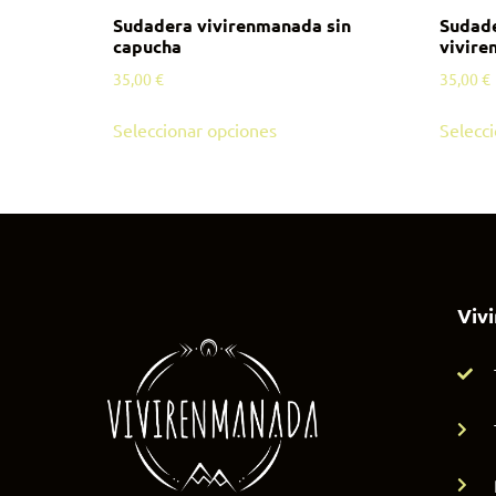
Sudadera vivirenmanada sin
Sudade
capucha
vivir
35,00
€
35,00
€
Seleccionar opciones
Selecc
Viv