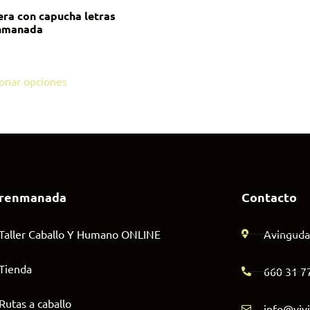
ra con capucha letras
enmanada
ionar opciones
irenmanada
Contacto
Taller Caballo Y Humano ONLINE
Avinguda
Tienda
660 31 7
Rutas a caballo
info@viv