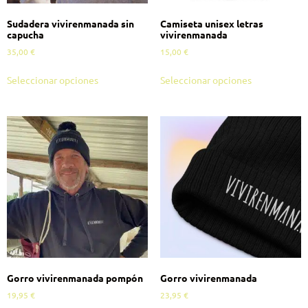
Sudadera vivirenmanada sin
Camiseta unisex letras
capucha
vivirenmanada
35,00
€
15,00
€
Seleccionar opciones
Seleccionar opciones
Gorro vivirenmanada pompón
Gorro vivirenmanada
19,95
€
23,95
€