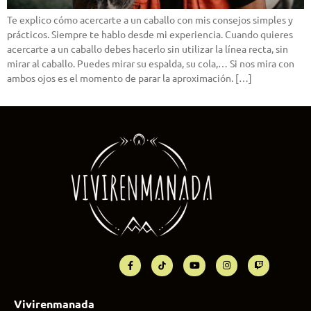
Te explico cómo acercarte a un caballo con mis consejos simples y
prácticos. Siempre te hablo desde mi experiencia. Cuando quieres
acercarte a un caballo debes hacerlo sin utilizar la línea recta, sin
mirar al caballo. Puedes mirar su espalda, su cola,… Si nos mira con
ambos ojos es el momento de parar la aproximación. […]
Vivirenmanada